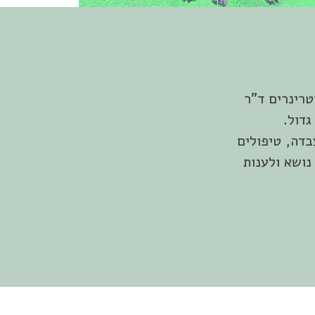
וטרינרים ד"ר
דול.
בדה, טיפולים
 יעוץ בכל נושא ולענות