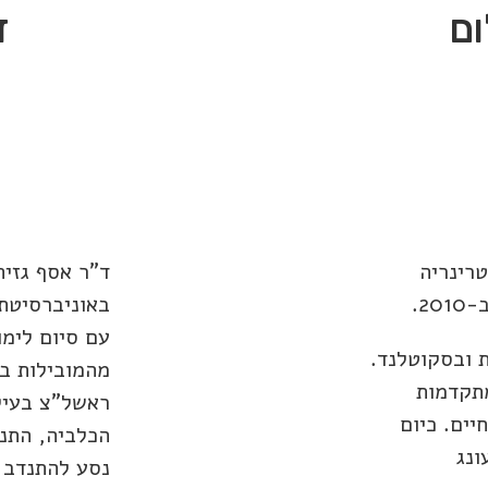
ום
ד
טרינריה
ד"ר אסף גזית
2.
עם סיום לימו
ת ובסקוטלנד.
מהמובילות ב
תקדמות
ראשל"צ בעיקו
יים. כיום
י עונג
נסע להתנדב 