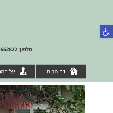
פתח סרגל נגישות
טלפון: 09-7662822
דף הבית
על המר