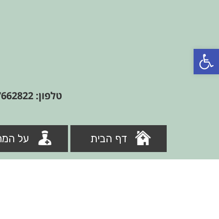
פתח סרגל נגישות
טלפון: 09-7662822
דף הבית
על המר