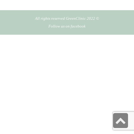
© All rights reserved GreenClinic 2022
Follow us on facebook
גלילה
לראש