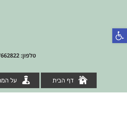
פתח סרגל נגישות
טלפון: 09-7662822
דף הבית
על המר