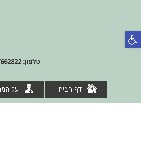
פתח סרגל נגישות
טלפון: 09-7662822
דף הבית
על המר